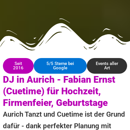
Seit
5/5 Sterne bei
Events aller
2016
Google
Art
DJ in Aurich - Fabian Ernst
(Cuetime) für Hochzeit,
Firmenfeier, Geburtstage
Aurich Tanzt und Cuetime ist der Grund
dafür - dank perfekter Planung mit